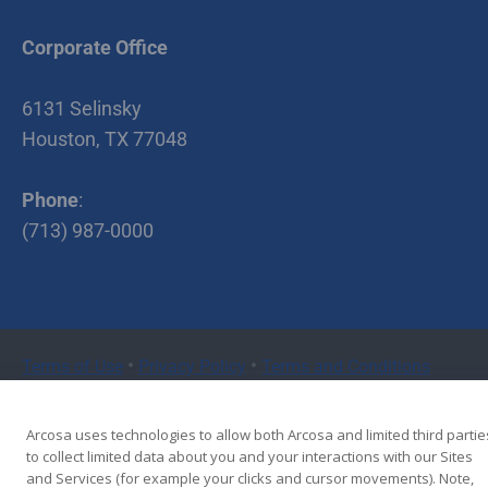
Corporate Office
6131 Selinsky
Houston, TX 77048
Phone
:
(713) 987-0000
•
•
Terms of Use
Privacy Policy
Terms and Conditions
Copyright © 2026 Cherry Companies
Arcosa uses technologies to allow both Arcosa and limited third partie
to collect limited data about you and your interactions with our Sites
and Services (for example your clicks and cursor movements). Note,